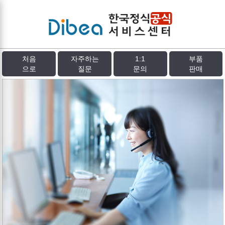
처음
자주하는
1:1
부품
으로
질문
문의
판매